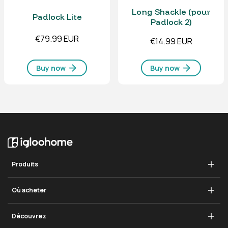
Long Shackle (pour
Padlock Lite
Padlock 2)
€79.99 EUR
€14.99 EUR
Buy now
Buy now
Produits
Serrure de rétrofit
Où acheter
Verrouillage Go
Magasin
Découvrez
Verrou 2S Gris Métallique